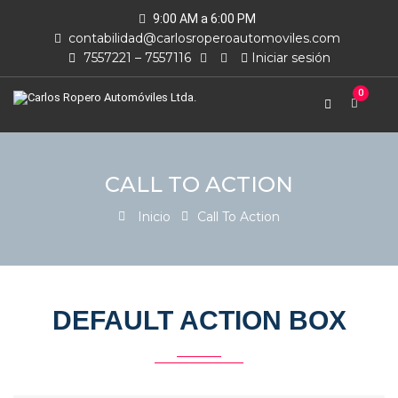
9:00 AM a 6:00 PM
contabilidad@carlosroperoautomoviles.com
7557221 – 7557116
Iniciar sesión
0
CALL TO ACTION
Inicio
Call To Action
DEFAULT ACTION BOX