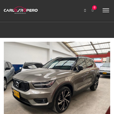
9:00 AM a 6:00 PM
0
contabilidad@carlosroperoautomoviles.com
7557221 – 7557116
Iniciar sesión