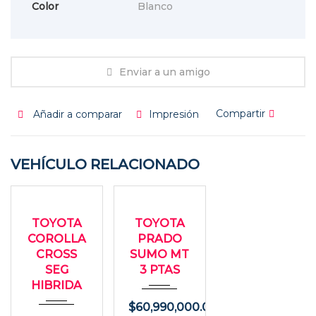
Color
Blanco
Enviar a un amigo
Compartir
Añadir a comparar
Impresión
VEHÍCULO RELACIONADO
2023
2005
USADO
USADO
Autom...
273000
TOYOTA
TOYOTA
49000
COROLLA
PRADO
CROSS
SUMO MT
SEG
3 PTAS
HIBRIDA
$
60,990,000.00