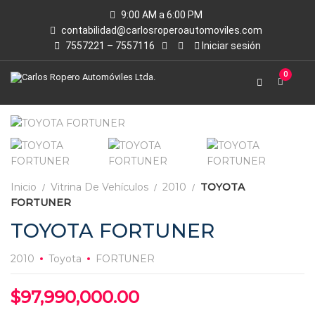
9:00 AM a 6:00 PM
contabilidad@carlosroperoautomoviles.com
7557221 – 7557116
Iniciar sesión
0
Inicio
Vitrina De Vehículos
2010
TOYOTA
FORTUNER
TOYOTA FORTUNER
2010
Toyota
FORTUNER
$
97,990,000.00