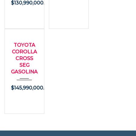
$
130,990,000.00
2026
USADO
Autom...
TOYOTA
7000
COROLLA
CROSS
SEG
GASOLINA
$
145,990,000.00