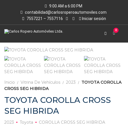
9:00 AM a 6:00 PM
contabilidad@carlosroperoautomoviles.com
7557221 – 7557116
Iniciar sesión
0
Inicio
Vitrina De Vehículos
2023
TOYOTA COROLLA
CROSS SEG HIBRIDA
TOYOTA COROLLA CROSS
SEG HIBRIDA
2023
Toyota
COROLLA CROSS SEG HIBRIDA