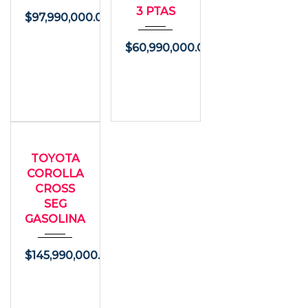
3 PTAS
$
97,990,000.00
$
60,990,000.00
2026
USADO
Autom...
TOYOTA
7000
COROLLA
CROSS
SEG
GASOLINA
$
145,990,000.00