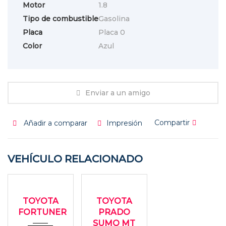
Motor
1.8
Tipo de combustible
Gasolina
Placa
Placa 0
Color
Azul
Enviar a un amigo
Compartir
Añadir a comparar
Impresión
VEHÍCULO RELACIONADO
2010
2005
USADO
USADO
Autom...
273000
TOYOTA
TOYOTA
113000
FORTUNER
PRADO
SUMO MT