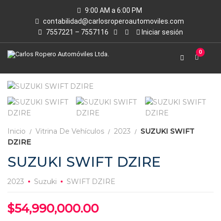
9:00 AM a 6:00 PM
contabilidad@carlosroperoautomoviles.com
7557221 – 7557116
Iniciar sesión
0
Inicio
Vitrina De Vehículos
2023
SUZUKI SWIFT
DZIRE
SUZUKI SWIFT DZIRE
2023
Suzuki
SWIFT DZIRE
$
54,990,000.00