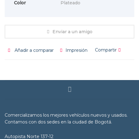
Color
Plateado
Enviar a un amigo
Compartir
Añadir a comparar
Impresión
Comercializamos los mejores vehículos nuevos y usados.
Contamos con dos sedes en la ciudad de Bogotá.
Autopista Norte 137-12