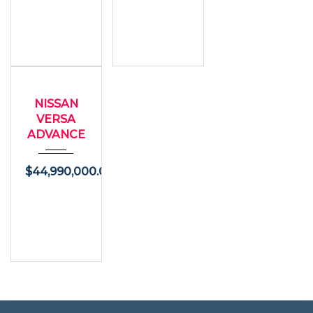
2015
USADO
Autom...
NISSAN
63900
VERSA
ADVANCE
$
44,990,000.00