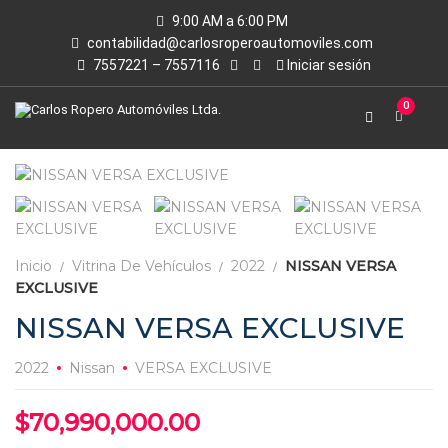
9:00 AM a 6:00 PM
contabilidad@carlosroperoautomoviles.com
7557221 – 7557116
Iniciar sesión
0
Inicio
Vitrina De Vehículos
2022
NISSAN VERSA
EXCLUSIVE
NISSAN VERSA EXCLUSIVE
2022
Nissan
VERSA EXCLUSIVE
$
70,990,000.00