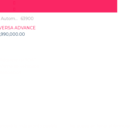
Autom...
63900
 VERSA ADVANCE
,990,000.00
s de interés
Adquiere tu SOAT
Vitrina de vehículos
inanciación
ESTÁS BUSCANDO COMP
tenderá lo más pronto posible.
No dudes en llenar el formular