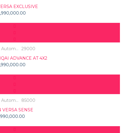
VERSA EXCLUSIVE
,990,000.00
Usado
Autom...
29000
QAI ADVANCE AT 4X2
,990,000.00
Usado
Autom...
85000
N VERSA SENSE
,990,000.00
Usado