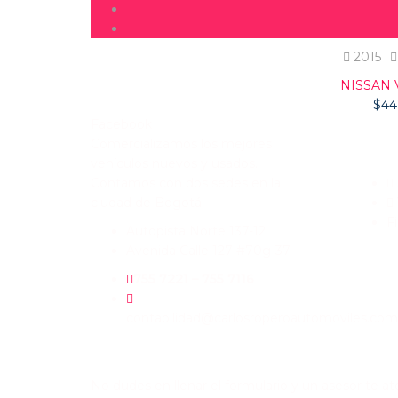
2015
NISSAN
$
44
Facebook
Comercializamos los mejores
Enlace
vehículos nuevos y usados.
Contamos con dos sedes en la
ciudad de Bogotá.
F
Autopista Norte 137-12
Avenida Calle 127 #70g-37
755 7221 – 755 7116
contabilidad@carlosroperoautomoviles.com
QUIERES VENDER TU VEHÍCULO?
No dudes en llenar el formulario y un asesor te a