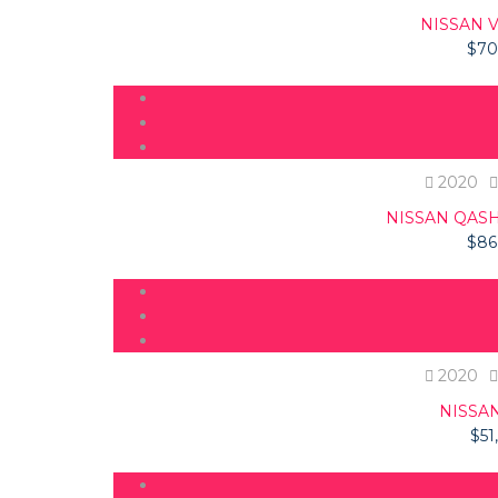
NISSAN 
$
70
2020
NISSAN QASH
$
86
2020
NISSA
$
51