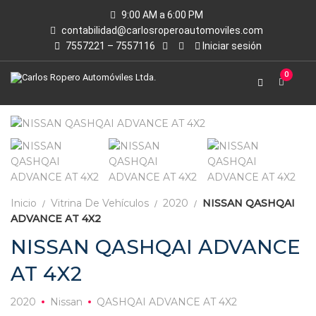
9:00 AM a 6:00 PM
contabilidad@carlosroperoautomoviles.com
7557221 – 7557116
Iniciar sesión
0
Inicio
Vitrina De Vehículos
2020
NISSAN QASHQAI
ADVANCE AT 4X2
NISSAN QASHQAI ADVANCE
AT 4X2
2020
Nissan
QASHQAI ADVANCE AT 4X2