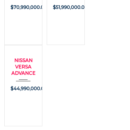
$
70,990,000.00
$
51,990,000.00
2015
USADO
Autom...
NISSAN
63900
VERSA
ADVANCE
$
44,990,000.00