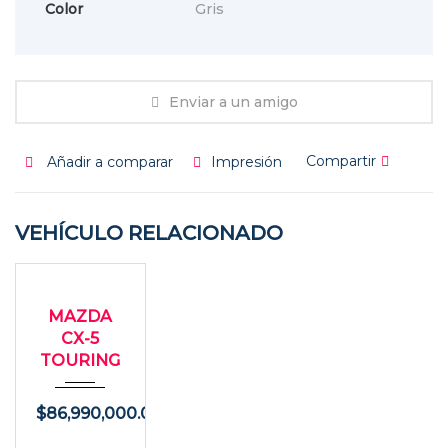
Color
Gris
Enviar a un amigo
Compartir
Añadir a comparar
Impresión
VEHÍCULO RELACIONADO
2017
USADO
Autom...
MAZDA
28200
CX-5
TOURING
$
86,990,000.00