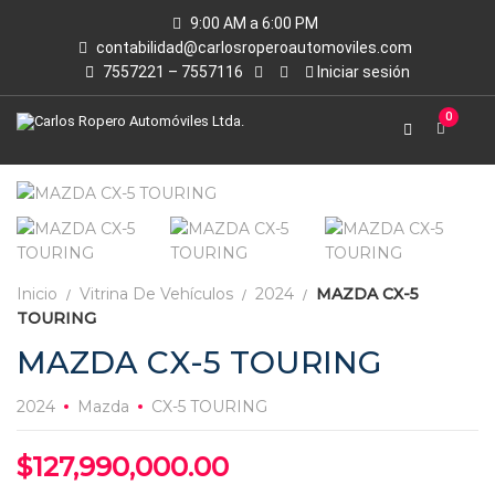
9:00 AM a 6:00 PM
contabilidad@carlosroperoautomoviles.com
7557221 – 7557116
Iniciar sesión
0
Inicio
Vitrina De Vehículos
2024
MAZDA CX-5
TOURING
MAZDA CX-5 TOURING
2024
Mazda
CX-5 TOURING
$
127,990,000.00